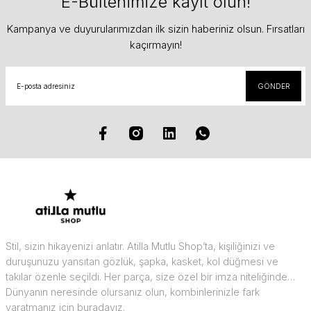
E-Bültenimize kayıt olun!
Kampanya ve duyurularımızdan ilk sizin haberiniz olsun. Fırsatları
kaçırmayın!
GÖNDER
Stil, sizin hikayenizi anlatır. Atilla Mutlu Shop’ta, kişiliğinizi ve
duruşunuzu yansıtan gözlük, şapka, kasket, kol düğmesi ve
takılar özenle seçildi. Her parça, size özel bir imza niteliğinde…
Dünyanın neresinde olursanız olun, kombinlerinizle fark
yaratmanız için buradayız.