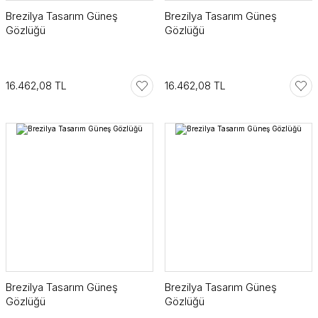
Brezilya Tasarım Güneş
Brezilya Tasarım Güneş
SuperStar Italy
Gözlüğü
Gözlüğü
SuperStar Italy Women
16.462,08 TL
16.462,08 TL
The Golden Era
Timeless Edition
Brezilya Tasarım Güneş
Brezilya Tasarım Güneş
Gözlüğü
Gözlüğü