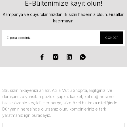
E-Bültenimize kayıt olun!
Kampanya ve duyurularımızdan ilk sizin haberiniz olsun. Fırsatları
kaçırmayın!
GÖNDER
Stil, sizin hikayenizi anlatır. Atilla Mutlu Shop’ta, kişiliğinizi ve
duruşunuzu yansıtan gözlük, şapka, kasket, kol düğmesi ve
takılar özenle seçildi. Her parça, size özel bir imza niteliğinde…
Dünyanın neresinde olursanız olun, kombinlerinizle fark
yaratmanız için buradayız.