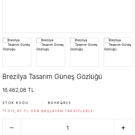
SuperStar Italy
SuperStar Italy Women
The Golden Era
Timeless Edition
Brezilya Tasarım Güneş Gözlüğü
16.462,08 TL
STOK KODU
BGHKQR23
*1.512,87 TL DEN BAŞLAYAN TAKSITLERLE!