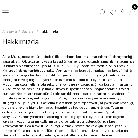
0
Geri Dön
Geri Dön
ar
Güneş Gözlükleri
Kutular
Takım Elbise Aksesuarları
Şapkalar
Kasketler
Takı & Aksesuarlar
Tasarım Güneş Gözlükleri
Vintage Güneş Gözlükleri
Şapkalar
Anasayfa
Sayfalar
Hakkımızda
ri
Gözlükleri
Tasarım Güneş Gözlükleri
Gözlük Kutusu
Kol Düğmesi
Fötr Şapka
Tasarım Kasketler
Atilla Mutlu
Eastern Echoes
Christian Dior
Mira Sombrero
Hakkımızda
Gözlükleri
Vintage Güneş Gözlükleri
Saat Kutusu
Smokin Düğme Takımı
Fülarlı Fötr Şapka
Happy Turtles
South America
L’Atelier Vintage
Atilla Mutlu, moda endüstrisindeki ilk adımlarını kurumsal markalara stil danışmanlığı
yaparak attı. Oldukça genç yaşta başladığı kariyer yürüyüşünde zamanla her adımında
iz bırakan bir stiliste dönüşen Atilla Mutlu, 2000 yılından beri moda tutkunu seçkin
sesuarları
Kravat İğnesi
Hasır Plaj Şapka
Kolyeler
Côte d'Azur
Old Soul
kişilere stil danışmanlığı yapmakta. Aynı zamanda kurduğu markasında kreatif kişiliğini
yansıtan kreasyonlar da sunan stil danışmanı, bugün tanınmış birçok ünlü simanın,
sanatçıların ve iş hayatına yön veren isimlerin silüetini belirleyen bir isim. Atilla
Mutlu’nun uzun yıllar moda sektörüne yön veren vizyonu ışığında kurulan markamız,
Yaka İçi Balen
Hasır Şapkalar
Rodenstock
kişisel trend haritasını oluşturmak isteyen müşterilerine farklı segmentlerde hizmetler
sunuyor. Yaşam tarzından günlük alışkanlıklarına kadar, danışanların hayatına dair
tüm detayları inceleyerek; kişilerin fiziğine, duruşuna ve yaşam felsefesine uygun bir
Nubuk Kovboy Şapka
Rodenstock Kids
stil çizgisi oluşturuyor. Hizmetlerimizi arasında gardırop detoksu, alışveriş danışmanlığı,
yurt dışı alışveriş hizmetleri, bavul hazırlığı ve hediye danışmanlığı var. Tasarım
endüstrisinde bir yer edinmek isteyen cüretkar kurumsal markalara eğitimler de
lar
Rodenstock Titanium
veriyoruz. Bunun yanında sıradanlığın ötesine geçmek isteyen silüetlerin beğenisi
toplayan, özgün tasarım kodlarını çarpıcı parçalara dönüştürdüğümüz kreatif
kreasyonlarımız da mevcut. Stilini regüle etmek isteyenlere verdiğimiz danışmanlık
Rodenstock Women
hizmetlerinin amacı, seçkin silüetleri kendine özgü, benzersiz bir tarzla buluşturmak.
Günlük kombinlerde, özel günlerde, iş seyahatlerinde, tatillerde… Hedefimiz