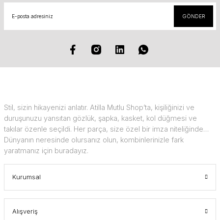
GÖNDER
Stil, sizin hikayenizi anlatır. Atilla Mutlu Shop’ta, kişiliğinizi ve
duruşunuzu yansıtan gözlük, şapka, kasket, kol düğmesi ve
takılar özenle seçildi. Her parça, size özel bir imza niteliğinde…
Dünyanın neresinde olursanız olun, kombinlerinizle fark
yaratmanız için buradayız.
Kurumsal
Alışveriş