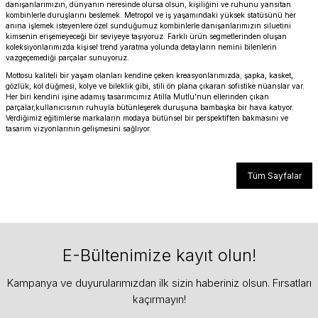
danışanlarımızın, dünyanın neresinde olursa olsun, kişiliğini ve ruhunu yansıtan
kombinlerle duruşlarını beslemek. Metropol ve iş yaşamındaki yüksek statüsünü her
SuperStar Italy
anına işlemek isteyenlere özel sunduğumuz kombinlerle danışanlarımızın siluetini
kimsenin erişemeyeceği bir seviyeye taşıyoruz. Farklı ürün segmetlerinden oluşan
koleksiyonlarımızda kişisel trend yaratma yolunda detayların nemini bilenlerin
SuperStar Italy Women
vazgeçemediği parçalar sunuyoruz.
Mottosu kaliteli bir yaşam olanları kendine çeken kreasyonlarımızda; şapka, kasket,
The Golden Era
gözlük, kol düğmesi, kolye ve bileklik gibi, stili ön plana çıkaran sofistike nüanslar var.
Her biri kendini işine adamış tasarımcımız Atilla Mutlu’nun ellerinden çıkan
parçalar,kullanıcısının ruhuyla bütünleşerek duruşuna bambaşka bir hava katıyor.
Verdiğimiz eğitimlerse markaların modaya bütünsel bir perspektiften bakmasını ve
Timeless Edition
tasarım vizyonlarının gelişmesini sağlıyor.
Tüm Sayfalar
E-Bültenimize kayıt olun!
Kampanya ve duyurularımızdan ilk sizin haberiniz olsun. Fırsatları
kaçırmayın!