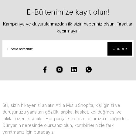
E-Bültenimize kayıt olun!
Kampanya ve duyurularımızdan ilk sizin haberiniz olsun. Fırsatları
kaçırmayın!
GÖNDER
Stil, sizin hikayenizi anlatır. Atilla Mutlu Shop’ta, kişiliğinizi ve
duruşunuzu yansıtan gözlük, şapka, kasket, kol düğmesi ve
takılar özenle seçildi. Her parça, size özel bir imza niteliğinde…
Dünyanın neresinde olursanız olun, kombinlerinizle fark
yaratmanız için buradayız.