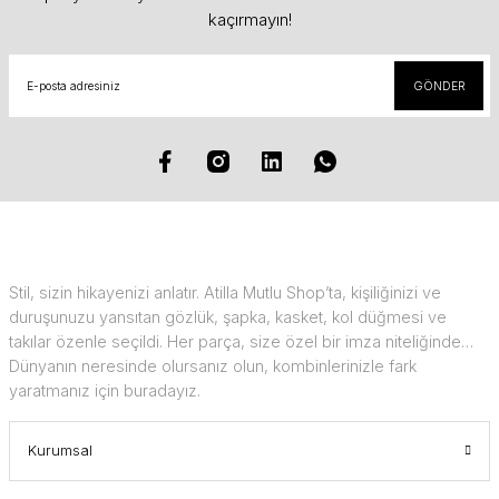
kaçırmayın!
SuperStar Italy
SuperStar Italy Women
GÖNDER
The Golden Era
Timeless Edition
Stil, sizin hikayenizi anlatır. Atilla Mutlu Shop’ta, kişiliğinizi ve
duruşunuzu yansıtan gözlük, şapka, kasket, kol düğmesi ve
takılar özenle seçildi. Her parça, size özel bir imza niteliğinde…
Dünyanın neresinde olursanız olun, kombinlerinizle fark
yaratmanız için buradayız.
Kurumsal