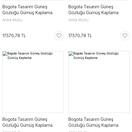
Bogota Tasarım Güneş
Bogota Tasarım Güneş
SuperStar Italy
Gözlüğü Gümüş Kaplama
Gözlüğü Gümüş Kaplama
Atilla Mutlu
Atilla Mutlu
SuperStar Italy Women
17.570,78 TL
17.570,78 TL
The Golden Era
Timeless Edition
Bogota Tasarım Güneş
Bogota Tasarım Güneş
Gözlüğü Gümüş Kaplama
Gözlüğü Gümüş Kaplama