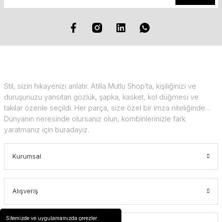
Stil, sizin hikayenizi anlatır. Atilla Mutlu Shop’ta, kişiliğinizi ve
duruşunuzu yansıtan gözlük, şapka, kasket, kol düğmesi ve
takılar özenle seçildi. Her parça, size özel bir imza niteliğinde…
Dünyanın neresinde olursanız olun, kombinlerinizle fark
yaratmanız için buradayız.
Kurumsal
Alışveriş
Sitemizde ve uygulamamızda çerezler