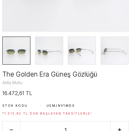
SuperStar Italy
SuperStar Italy Women
The Golden Era
Timeless Edition
The Golden Era Güneş Gözlüğü
Atilla Mutlu
16.472,61 TL
STOK KODU
UEMJNV1MDX
*1.513,83 TL DEN BAŞLAYAN TAKSITLERLE!