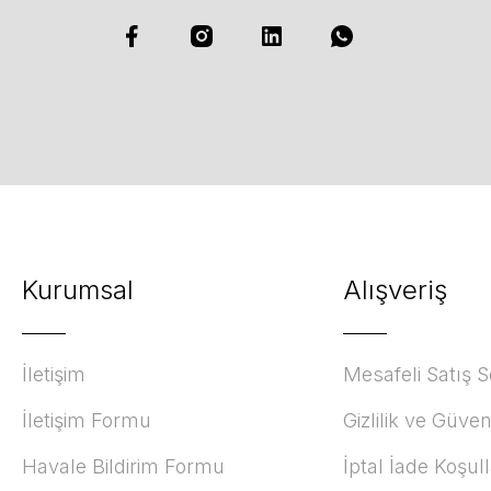
Kurumsal
Alışveriş
İletişim
Mesafeli Satış 
İletişim Formu
Gizlilik ve Güven
Havale Bildirim Formu
İptal İade Koşull