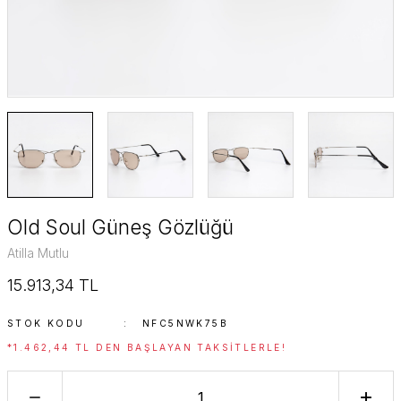
SuperStar Italy
SuperStar Italy Women
The Golden Era
Timeless Edition
Old Soul Güneş Gözlüğü
Atilla Mutlu
15.913,34 TL
STOK KODU
NFC5NWK75B
*1.462,44 TL DEN BAŞLAYAN TAKSITLERLE!