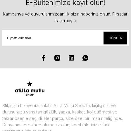
E-Bültenimize kayıt olun!
Kampanya ve duyurularımızdan ilk sizin haberiniz olsun. Fırsatları
kaçırmayın!
GÖNDER
Stil, sizin hikayenizi anlatır. Atilla Mutlu Shop’ta, kişiliğinizi ve
duruşunuzu yansıtan gözlük, şapka, kasket, kol düğmesi ve
takılar özenle seçildi. Her parça, size özel bir imza niteliğinde…
Dünyanın neresinde olursanız olun, kombinlerinizle fark