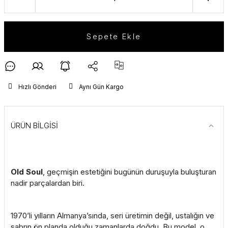
Sepete Ekle
Hızlı Gönderi
Aynı Gün Kargo
ÜRÜN BİLGİSİ
Old Soul
, geçmişin estetiğini bugünün duruşuyla buluşturan
nadir parçalardan biri.
1970’li yılların Almanya’sında, seri üretimin değil, ustalığın ve
sabrın ön planda olduğu zamanlarda doğdu. Bu model, o