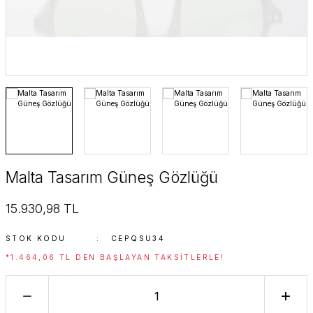
SuperStar Italy
SuperStar Italy Women
The Golden Era
Timeless Edition
Malta Tasarım Güneş Gözlüğü
15.930,98 TL
STOK KODU
CEPQSU34
*1.464,06 TL DEN BAŞLAYAN TAKSITLERLE!