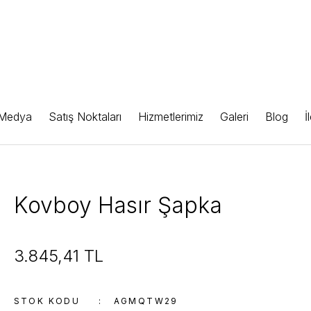
 Medya
Satış Noktaları
Hizmetlerimiz
Galeri
Blog
İ
Kovboy Hasır Şapka
3.845,41 TL
STOK KODU
AGMQTW29