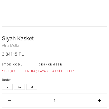
Siyah Kasket
Atilla Mutlu
3.841,15 TL
STOK KODU
GE9KKNM5SR
*353,00 TL DEN BAŞLAYAN TAKSITLERLE!
Beden
L
XL
M