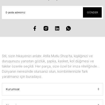
GÖNDER
Stil, sizin hikayenizi anlatır. Atilla Mutlu Shop’ta, kişiliğinizi ve
duruşunuzu yansıtan gözlük, şapka, kasket, kol düğmesi ve
takılar özenle seçildi. Her parça, size özel bir imza niteliğinde…
Dünyanın neresinde olursanız olun, kombinlerinizle fark
yaratmanız için buradayız.
Kurumsal