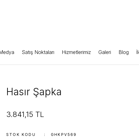
 Medya
Satış Noktaları
Hizmetlerimiz
Galeri
Blog
İ
Hasır Şapka
3.841,15 TL
STOK KODU
GHKPV569