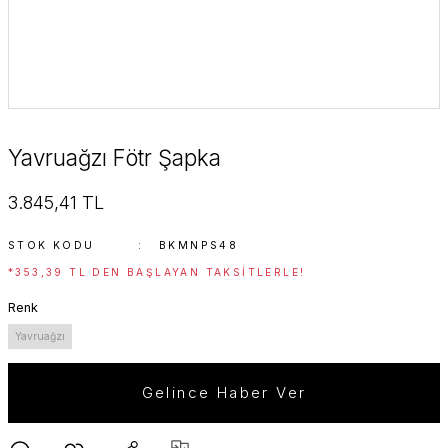
Yavruağzı Fötr Şapka
3.845,41 TL
STOK KODU
BKMNPS48
*353,39 TL DEN BAŞLAYAN TAKSITLERLE!
Renk
Yavruağzı
Gelince Haber Ver