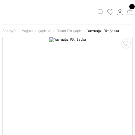
Anasayfa
Mağaza
Şapkalar
Fülarlı Fötr Şapka
Yavruağzı Fötr Şapka