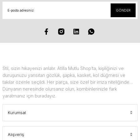
GÖNDER
Stil, sizin hikayenizi anlatır. Atilla Mutlu Shop’ta, kişiliğinizi ve
duruşunuzu yansıtan gözlük, şapka, kasket, kol düğmesi ve
takılar özenle seçildi. Her parça, size özel bir imza niteliğinde…
Dünyanın neresinde olursanız olun, kombinlerinizle fark
yaratmanız için buradayız.
Kurumsal
Alışveriş