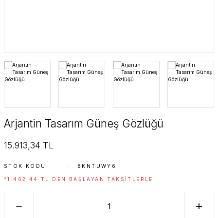
SuperStar Italy
SuperStar Italy Women
The Golden Era
Timeless Edition
Arjantin Tasarım Güneş Gözlüğü
15.913,34 TL
STOK KODU
BKNTUWY6
*1.462,44 TL DEN BAŞLAYAN TAKSITLERLE!