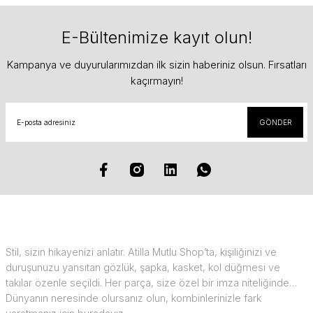
E-Bültenimize kayıt olun!
Kampanya ve duyurularımızdan ilk sizin haberiniz olsun. Fırsatları
kaçırmayın!
GÖNDER
Stil, sizin hikayenizi anlatır. Atilla Mutlu Shop’ta, kişiliğinizi ve
duruşunuzu yansıtan gözlük, şapka, kasket, kol düğmesi ve
takılar özenle seçildi. Her parça, size özel bir imza niteliğinde…
Dünyanın neresinde olursanız olun, kombinlerinizle fark