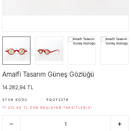
SuperStar Italy
SuperStar Italy Women
The Golden Era
Timeless Edition
Amalfi Tasarım Güneş Gözlüğü
14.282,94 TL
STOK KODU
PQUYZ278
*1.312,60 TL DEN BAŞLAYAN TAKSITLERLE!