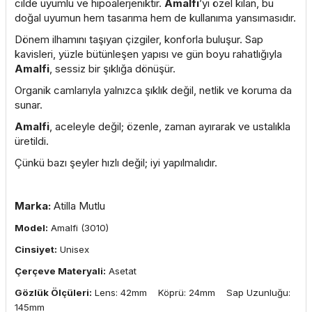
cilde uyumlu ve hipoalerjeniktir.
Amalfi
’yi özel kılan, bu
doğal uyumun hem tasarıma hem de kullanıma yansımasıdır.
Dönem ilhamını taşıyan çizgiler, konforla buluşur. Sap
kavisleri, yüzle bütünleşen yapısı ve gün boyu rahatlığıyla
Amalfi
, sessiz bir şıklığa dönüşür.
Organik camlarıyla yalnızca şıklık değil, netlik ve koruma da
sunar.
Amalfi
, aceleyle değil; özenle, zaman ayırarak ve ustalıkla
üretildi.
Çünkü bazı şeyler hızlı değil; iyi yapılmalıdır.
Marka:
Atilla Mutlu
Model:
Amalfi (3010)
Cinsiyet:
Unisex
Çerçeve Materyali:
Asetat
Gözlük Ölçüleri:
Lens: 42mm Köprü: 24mm Sap Uzunluğu:
145mm