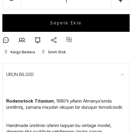
Sepete Ekle
Kargo Bedava
Sınırlı Stok
ÜRÜN BİLGİSİ
Rodenstock Titanium
, 1980’li yılların Almanya’sında
üretilmiş, zamana meydan okuyan bir duruşun temsilcisidir.
Handmade üretimin izlerini taşıyan bu vintage model,
dönemin titiz işçiliğiyle şekillenmiş; hiçbir zaman