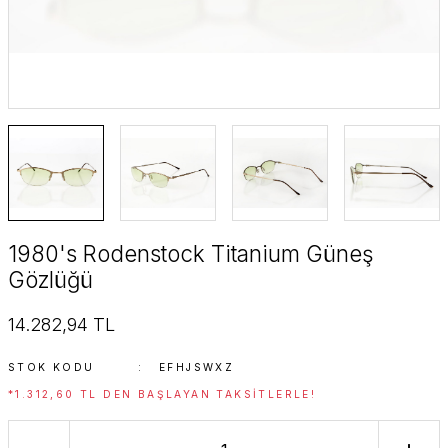
SuperStar Italy
SuperStar Italy Women
The Golden Era
Timeless Edition
1980's Rodenstock Titanium Güneş
Gözlüğü
14.282,94 TL
STOK KODU
EFHJSWXZ
*1.312,60 TL DEN BAŞLAYAN TAKSITLERLE!