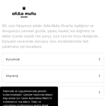
Stil, sizin hikayenizi anlatır. Atilla Mutlu Shop’ta, kişiliğinizi ve
duruşunuzu yansıtan gözlük, şapka, kasket, kol düğmesi ve
takılar özenle seçildi. Her parça, size özel bir imza niteliğinde…
Dünyanın neresinde olursanız olun, kombinlerinizle fark
yaratmanız için buradayız.
Kurumsal
Alışveriş
Sitemizde ve uygulamamızda çerezler
Üyelik
kullanılmaktadır. Çerezler hakkında detaylı
bilgi almak için Çerez Aydınlatma Metni’ni
incelemenizi rica ederiz. Siteyi ve
uygulamayı kullanımınızı analiz etmek,