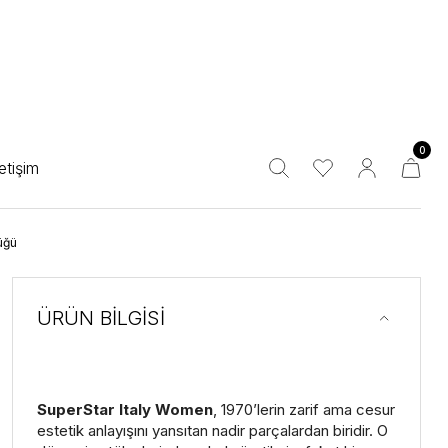
0
letişim
üğü
ÜRÜN BİLGİSİ
SuperStar Italy Women
, 1970’lerin zarif ama cesur
estetik anlayışını yansıtan nadir parçalardan biridir. O