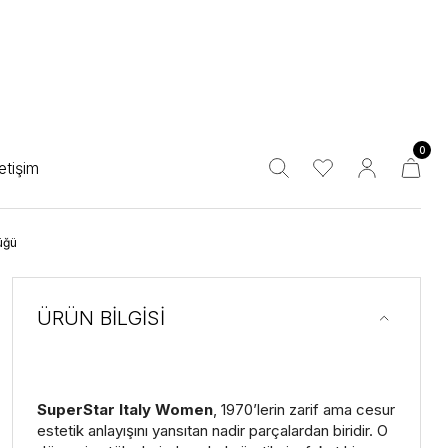
0
letişim
üğü
ÜRÜN BİLGİSİ
SuperStar Italy Women
, 1970’lerin zarif ama cesur
estetik anlayışını yansıtan nadir parçalardan biridir. O