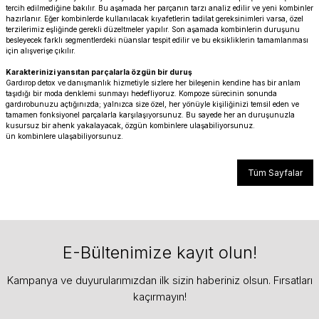
tercih edilmediğine bakılır. Bu aşamada her parçanın tarzı analiz edilir ve yeni kombinler
hazırlanır. Eğer kombinlerde kullanılacak kıyafetlerin tadilat gereksinimleri varsa, özel
terzilerimiz eşliğinde gerekli düzeltmeler yapılır. Son aşamada kombinlerin duruşunu
besleyecek farklı segmentlerdeki nüanslar tespit edilir ve bu eksikliklerin tamamlanması
için alışverişe çıkılır.
Karakterinizi yansıtan parçalarla özgün bir duruş
Gardırop detox ve danışmanlık hizmetiyle sizlere her bileşenin kendine has bir anlam
taşıdığı bir moda denklemi sunmayı hedefliyoruz. Kompoze sürecinin sonunda
gardırobunuzu açtığınızda; yalnızca size özel, her yönüyle kişiliğinizi temsil eden ve
tamamen fonksiyonel parçalarla karşılaşıyorsunuz. Bu sayede her an duruşunuzla
kusursuz bir ahenk yakalayacak, özgün kombinlere ulaşabiliyorsunuz.
ün kombinlere ulaşabiliyorsunuz.
Tüm Sayfalar
E-Bültenimize kayıt olun!
Kampanya ve duyurularımızdan ilk sizin haberiniz olsun. Fırsatları
kaçırmayın!