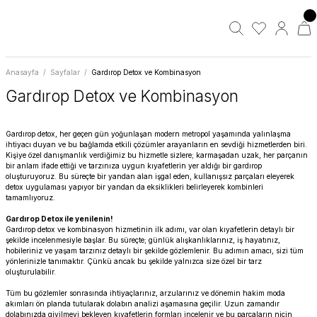
Anasayfa
Sayfalar
Gardırop Detox ve Kombinasyon
Gardırop Detox ve Kombinasyon
Gardırop detox, her geçen gün yoğunlaşan modern metropol yaşamında yalınlaşma
ihtiyacı duyan ve bu bağlamda etkili çözümler arayanların en sevdiği hizmetlerden biri.
Kişiye özel danışmanlık verdiğimiz bu hizmetle sizlere; karmaşadan uzak, her parçanın
bir anlam ifade ettiği ve tarzınıza uygun kıyafetlerin yer aldığı bir gardırop
oluşturuyoruz. Bu süreçte bir yandan alan işgal eden, kullanışsız parçaları eleyerek
detox uygulaması yapıyor bir yandan da eksiklikleri belirleyerek kombinleri
tamamlıyoruz.
Gardırop Detox ile yenilenin!
Gardırop detox ve kombinasyon hizmetinin ilk adımı, var olan kıyafetlerin detaylı bir
şekilde incelenmesiyle başlar. Bu süreçte; günlük alışkanlıklarınız, iş hayatınız,
hobileriniz ve yaşam tarzınız detaylı bir şekilde gözlemlenir. Bu adımın amacı, sizi tüm
yönlerinizle tanımaktır. Çünkü ancak bu şekilde yalnızca size özel bir tarz
oluşturulabilir.
Tüm bu gözlemler sonrasında ihtiyaçlarınız, arzularınız ve dönemin hakim moda
akımları ön planda tutularak dolabın analizi aşamasına geçilir. Uzun zamandır
dolabınızda giyilmeyi bekleyen kıyafetlerin formları incelenir ve bu parçaların niçin