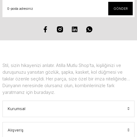
GÖNDER
Stil, sizin hikayenizi anlatır. Atilla Mutlu Shop’ta, kişiliğinizi ve
duruşunuzu yansıtan gözlük, şapka, kasket, kol düğmesi ve
takılar özenle seçildi. Her parça, size özel bir imza niteliğinde…
Dünyanın neresinde olursanız olun, kombinlerinizle fark
yaratmanız için buradayız.
Kurumsal
Alışveriş